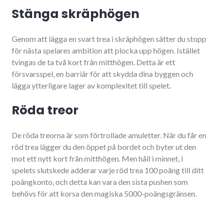
Stänga skräphögen
Genom att lägga en svart trea i skräphögen sätter du stopp
för nästa spelares ambition att plocka upp högen. Istället
tvingas de ta två kort från mitthögen. Detta är ett
försvarsspel, en barriär för att skydda dina byggen och
lägga ytterligare lager av komplexitet till spelet.
Röda treor
De röda treorna är som förtrollade amuletter. När du får en
röd trea lägger du den öppet på bordet och byter ut den
mot ett nytt kort från mitthögen. Men håll i minnet, i
spelets slutskede adderar varje röd trea 100 poäng till ditt
poängkonto, och detta kan vara den sista pushen som
behövs för att korsa den magiska 5000-poängsgränsen.
Så där har du det, en djupgående förståelse för Canastas