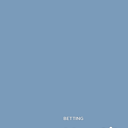
BETTING