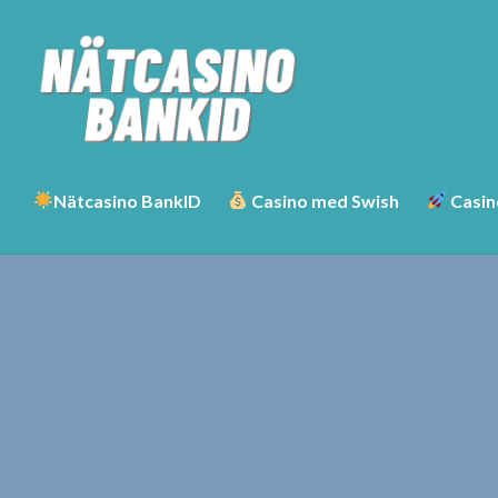
Hoppa
till
innehåll
NätcasinobankID
Nätcasino BankID
Casino med Swish
Casino