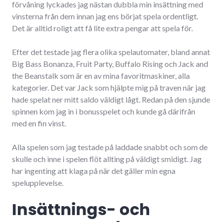
förvåning lyckades jag nästan dubbla min insättning med
vinsterna från dem innan jag ens börjat spela ordentligt.
Det är alltid roligt att få lite extra pengar att spela för.
Efter det testade jag flera olika spelautomater, bland annat
Big Bass Bonanza, Fruit Party, Buffalo Rising och Jack and
the Beanstalk som är en av mina favoritmaskiner, alla
kategorier. Det var Jack som hjälpte mig på traven när jag
hade spelat ner mitt saldo väldigt lågt. Redan på den sjunde
spinnen kom jag in i bonusspelet och kunde gå därifrån
med en fin vinst.
Alla spelen som jag testade på laddade snabbt och som de
skulle och inne i spelen flöt allting på väldigt smidigt. Jag
har ingenting att klaga på när det gäller min egna
spelupplevelse.
Insättnings- och