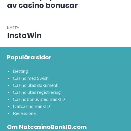
inlägg:
av casino bonusar
NÄSTA
InstaWin
Nästa
inlägg:
Populära sidor
Betting
Casino med Swish
Casino utan dokument
Casino utan registrering
Casinobonus med BankID
Nätcasino BankID
Recensioner
Om NätcasinoBankID.com