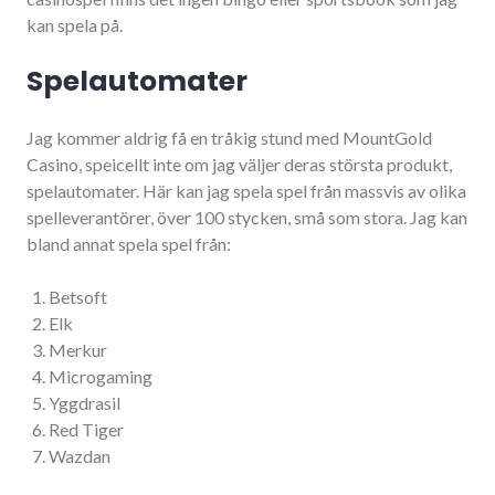
kan spela på.
Spelautomater
Jag kommer aldrig få en tråkig stund med MountGold
Casino, speicellt inte om jag väljer deras största produkt,
spelautomater. Här kan jag spela spel från massvis av olika
spelleverantörer, över 100 stycken, små som stora. Jag kan
bland annat spela spel från:
Betsoft
Elk
Merkur
Microgaming
Yggdrasil
Red Tiger
Wazdan