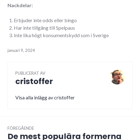
Nackdelar:
Erbjuder inte odds eller bingo
Har inte tillgång till Spelpaus
Inte lika högt konsumentskydd som i Sverige
januari 9, 2024
PUBLICERAT AV
cristoffer
Visa alla inlägg av cristoffer
Inläggsnavigering
FÖREGÅENDE
De mest populära formerna
Föregående