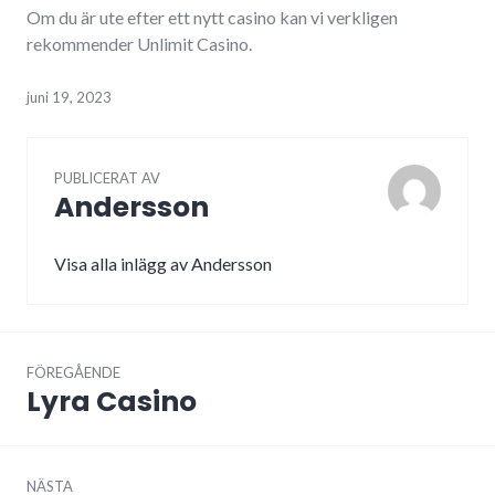
Om du är ute efter ett nytt casino kan vi verkligen
rekommender Unlimit Casino.
juni 19, 2023
PUBLICERAT AV
Andersson
Visa alla inlägg av Andersson
Inläggsnavigering
FÖREGÅENDE
Lyra Casino
Föregående
inlägg:
NÄSTA