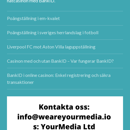
nätcasinon med BankID.
Poängställning i em-kvalet
Poängställning i sveriges herrlandslag i fotboll
Liverpool FC mot Aston Villa laguppställning
Casinon med och utan BankID – Var fungerar BankID?
BankID i online casinon: Enkel registrering och säkra
transaktioner